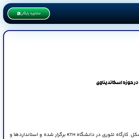
مشاوره رایگان
در حوزه اسکاندیناوی
در این تور علمی که مرکز نئون با همکاری مدرسه عالی انرژی استکهلم-SSE- در حوزه اسکاندیناوی برگزار میکند یک روز از تور به شکل کارگاه تئوری در دانشگاه KTH برگزار شده و استانداردها و