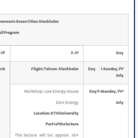
ironment-Green Cities-Stockholm
ail Program
-14
8-12
Day
nch
Flight: Tehran- Stockholm
Day 1-Sunday,22
July
Workshop: Low Energy House
Day 2-Monday, 23
Zero Energy
July
Location: KTH University
Part 1 of the lecture
The lecture will las approx. 150