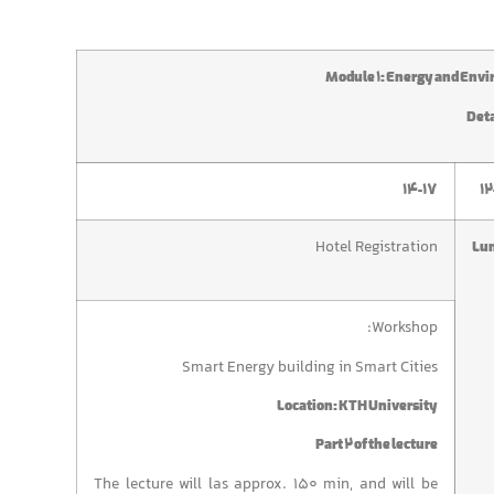
Module 1: Energy and Env
Det
14-17
12
Hotel Registration
Lu
Workshop:
Smart Energy building in Smart Cities
Location: KTH University
Part 2 of the lecture
The lecture will las approx. 150 min, and will be