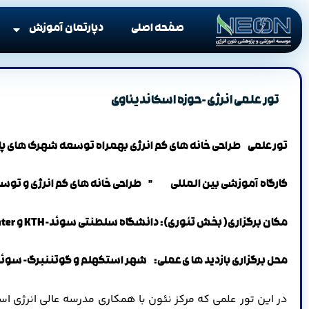
صفحه اصلی
دپارتمان آموزش
تور علمی انرژی -حوزه اسکاندیناوی
تور علمی طراحی خانه های کم انرژی بهمراه توسعه شهرک های پ
کارگاه آموزشی بین المللی ” طراحی خانه های کم انرژی و توسعه ش
مکان برگزاری( بخش تئوری): دانشگاه سلطنتی سوئد-
KTH و Passive House Center سوئد
محل برگزاری بازدید ها ی
عملی: شهر استکهلم و گوتننبرگ- سوئ