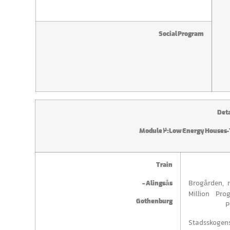
Social Program
Deta
Module 2:Low Energy Houses-
Train
· Brogården, 
Alingsås –
Million Pr
Gothenburg
P
· Stadsskogen