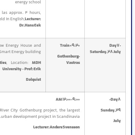
energy school
l las approx. 4 hours,
eld In English,
Lecturer:
Dr.Hans Eek
w Energy House and
Train 09:20
Day7-
Smart Energy building
Saturday,28 July
Gothenburg-
, Location:
ties
MDH
Vastras
–
University
Prof: Erik
Dalquist
9:00- 12:00 AM
Day8-
 River City Gothenburg project, the largest
Sunday,29
urban development project in Scandinavia.
July
Lecturer: Anders Svensson