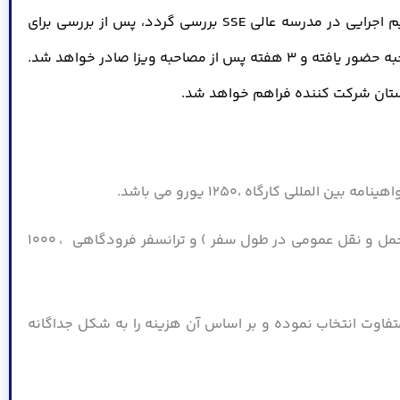
) ارسال نمایند تا توسط تیم اجرایی در مدرسه عالی SSE بررسی گردد، پس از بررسی برای
دوستان واجد شرایط دعوتنامه جهت اخذ ویزا صادر شده و پس از هماهنگی با سفارت سوئد ، متقاضیان در محل سفارت جهت مصاحبه حضور یافته و 3 هفته پس از مصاحبه ویزا صادر خواهد شد.
 کارگاه ،1250 یورو می باشد.
✅✅هزینه هتل و ترانسفرهای بین شهری( قطار سریع السیر استکهلم به گوتنبرگ) و داخل شهری( کارت تردد رایگان استفاده از حمل و نقل عمومی در طول سفر ) و ترانسفر فرودگاهی ، 1000
اوت انتخاب نموده و بر اساس آن هزینه را به شکل جداگانه