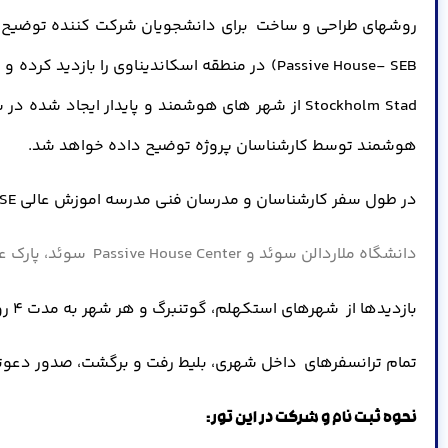
Passive House- SEB) در منطقه اسکاندیناوی را
هوشمند توسط کارشناسان پروژه توضیح داده خواهد شد.
در طول سفر کارشناسان و مدرسان فنی مدرسه اموزش عالی SSE دانشجویان را همراهی خواهند کرد تا توضیحات لازم را جهت فراگیری بهتر مطالب ایراد نمایند.
دانشگاه ملاردالن سوئد و Passive House Center سوئد، پارک علم و فناوری گوتنبرگ ، همکاران موسسه سوئدی SSE در برگزاری این رویداد بین المللی هستند.
بازدیدها از شهرهای استکهلم، گوتنبرگ و هر شهر به مدت 4 روز خواهد بود.
تمام ترانسفرهای داخل شهری، بلیط رفت و برگشت، صدور دعوتنامه، اخذ
نحوه ثبت نام و شرکت در این تور: