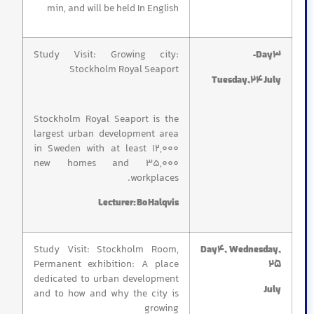
min, and will be held In English
Study Visit: Growing city:
Day3-
Stockholm Royal Seaport
Tuesday,24 July
Stockholm Royal Seaport is the
largest urban development area
in Sweden with at least 12,000
new homes and 35,000
workplaces.
Lecturer: Bo Halqvis
Study Visit: Stockholm Room,
Day4, Wednesday,
Permanent exhibition: A place
25
dedicated to urban development
July
and to how and why the city is
growing