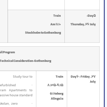
Train
Day5-
11:10 Am
Thursday, 26 July
Stockholm to Gothenburg
il Program
Technical Consideration-Gothenburg
Study tour to
Train
Day6- Friday ,27
July
refurbished
8:35-9:15
ogram Apartments to
Göteborg
assive house standard
Alingsås
skolan, zero