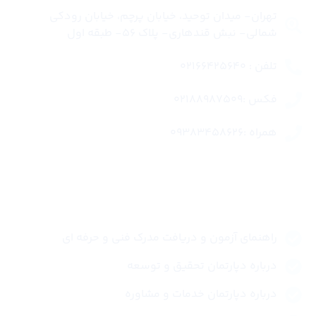
تهران- میدان توحید، خیابان پرچم، خیابان رودکی
شمالی- نبش قندهاری- پلاک 56- طبقه اول
تلفن : 02166425640
فکس :02188987509
همراه :09383458626
لینک های سریع
راهنمای آزمون و دریافت مدرک فنی و حرفه ای
درباره دپارتمان تحقیق و توسعه
درباره دپارتمان خدمات و مشاوره