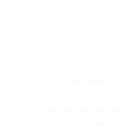
مدرسان مجرب صنعت و
آماده‌سازی برای بازار کار
دانشگاه
چرا نئون انتخاب اول شماست ؟
نئون؛ هفده سال تخصص انرژی
پلی میان دانش و صنعت انرژی
استانداردهای جهانی در آموزش انرژی
تربیت متخصصان آینده صنعت انرژی