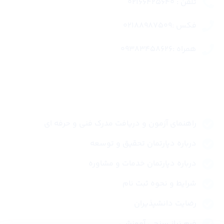
تلفن : 02166425640
فکس :02188987509
همراه :09383458626
لینک های سریع
راهنمای آزمون و دریافت مدرک فنی و حرفه ای
درباره دپارتمان تحقیق و توسعه
درباره دپارتمان خدمات و مشاوره
شرایط و نحوه ثبت نام
رضایت دانشپذیران
فرم نیاز سنجی آموزشی