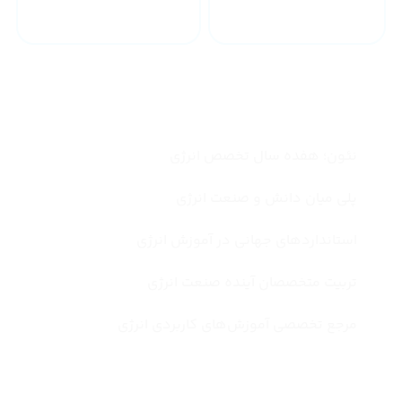
دانشگاه
چرا نئون انتخاب اول شماست ؟
نئون؛ هفده سال تخصص انرژی
پلی میان دانش و صنعت انرژی
استانداردهای جهانی در آموزش انرژی
تربیت متخصصان آینده صنعت انرژی
مرجع تخصصی آموزش‌های کاربردی انرژی
درباره ما